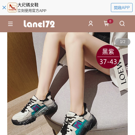
大尺碼女鞋
開啟APP
立刻使用官方APP
0
1
/
2