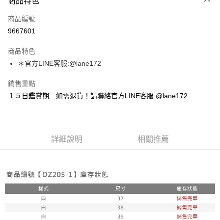
商品特色
信用卡一次付款
商品編號
超商取貨付款
9667601
LINE Pay
商品特色
Apple Pay
＊官方LINE客服:@lane172
街口支付
銷售重點
１５日鑑賞期 如需退貨！請聯絡官方LINE客服:@lane172
悠遊付
ATM付款
詳細說明
相關推薦
運送方式
全家取貨付款
每筆NT$100，滿NT$1,800(含以上)免運費
付款後全家取貨
每筆NT$100，滿NT$1,800(含以上)免運費
7-11取貨付款