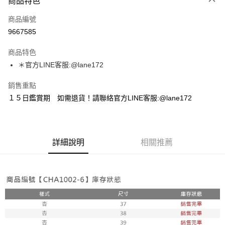
商品特色
信用卡一次付款
商品編號
超商取貨付款
9667585
LINE Pay
商品特色
Apple Pay
＊官方LINE客服:@lane172
街口支付
銷售重點
１５日鑑賞期 如需退貨！請聯絡官方LINE客服:@lane172
悠遊付
ATM付款
詳細說明
相關推薦
運送方式
全家取貨付款
每筆NT$100，滿NT$1,800(含以上)免運費
付款後全家取貨
每筆NT$100，滿NT$1,800(含以上)免運費
7-11取貨付款