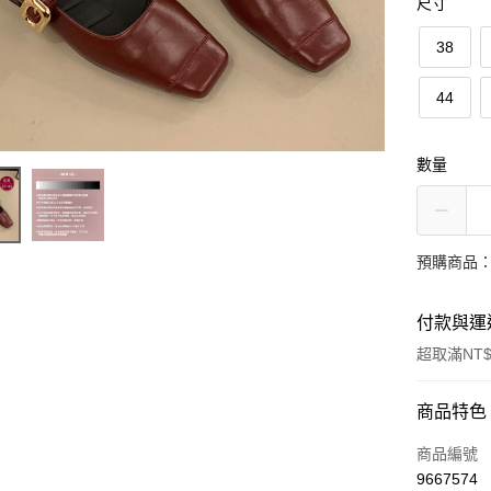
尺寸
38
44
數量
預購商品：
付款與運
超取滿NT$
付款方式
商品特色
信用卡一
商品編號
9667574