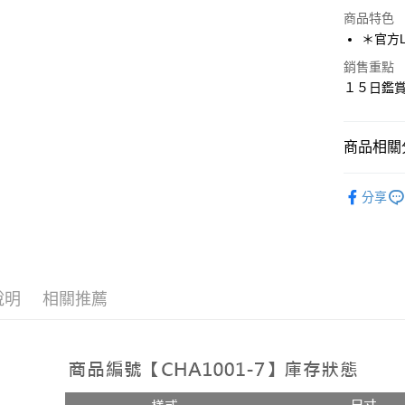
超商取貨
商品特色
LINE Pay
＊官方LI
Apple Pay
銷售重點
１５日鑑賞
街口支付
悠遊付
商品相關分
ATM付款
人氣商品
分享
超殺特賣
運送方式
全家取貨
每筆NT$1
說明
相關推薦
付款後全
每筆NT$1
7-11取貨
每筆NT$1