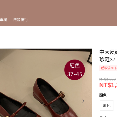
專欄
熱銷排行
中大尺碼
珍鞋37
超取滿NT$
NT$1,880
NT$1,
顏色
紅色