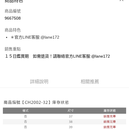
商品特色
信用卡一次付款
商品編號
超商取貨付款
9667508
LINE Pay
商品特色
Apple Pay
＊官方LINE客服:@lane172
街口支付
銷售重點
１５日鑑賞期 如需退貨！請聯絡官方LINE客服:@lane172
悠遊付
ATM付款
詳細說明
相關推薦
運送方式
全家取貨付款
每筆NT$100，滿NT$1,800(含以上)免運費
付款後全家取貨
每筆NT$100，滿NT$1,800(含以上)免運費
7-11取貨付款