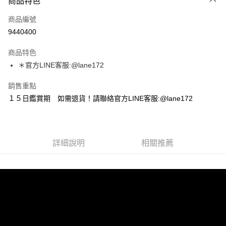
商品特色
信用卡一次付款
商品編號
超商取貨付款
9440400
LINE Pay
商品特色
Apple Pay
＊官方LINE客服:@lane172
街口支付
銷售重點
１５日鑑賞期 如需退貨！請聯絡官方LINE客服:@lane172
悠遊付
ATM付款
詳細說明
相關推薦
運送方式
全家取貨付款
每筆NT$100，滿NT$1,800(含以上)免運費
付款後全家取貨
每筆NT$100，滿NT$1,800(含以上)免運費
7-11取貨付款