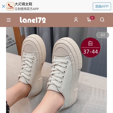
大尺碼女鞋
開啟APP
立刻使用官方APP
0
1
/
2