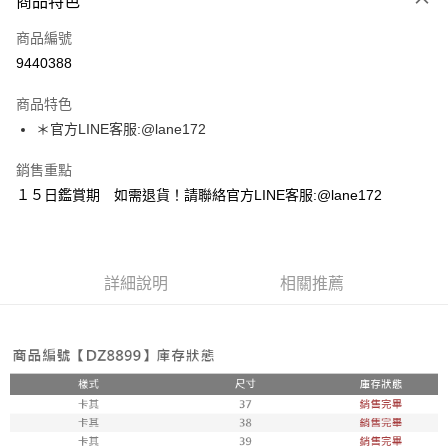
商品特色
信用卡一次付款
商品編號
超商取貨付款
9440388
LINE Pay
商品特色
Apple Pay
＊官方LINE客服:@lane172
街口支付
銷售重點
１５日鑑賞期 如需退貨！請聯絡官方LINE客服:@lane172
悠遊付
ATM付款
詳細說明
相關推薦
運送方式
全家取貨付款
每筆NT$100，滿NT$1,800(含以上)免運費
付款後全家取貨
每筆NT$100，滿NT$1,800(含以上)免運費
7-11取貨付款