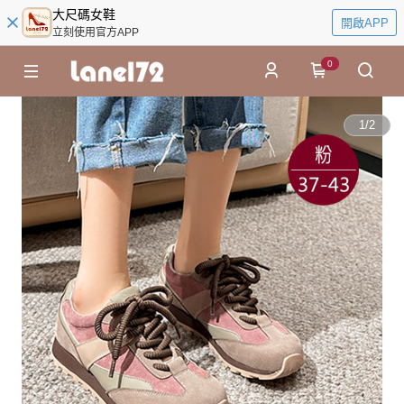
大尺碼女鞋
開啟APP
立刻使用官方APP
0
1
/
2