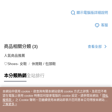
顯示電腦版詳細說明
客服
商品相關分類 (3)
查看全部
人氣商品推薦
♡Shoes- 女鞋
休閒鞋 / 包頭鞋
本分類熱銷
全站排行
本網站中使用 cookie，欲查詢有關本網站使用 cookie 方式之詳情，及若您不希
熱門標籤
望在電腦上使用 cookie 時應如何變更電腦的 cookie 設定，請參閱本網站「
隱私
權條款
」之 Cookie 聲明。您繼續使用本網站即表示您同意本公司得按本網站使
用條款之 Cookie 聲明使用 cookie。
了解更多 >