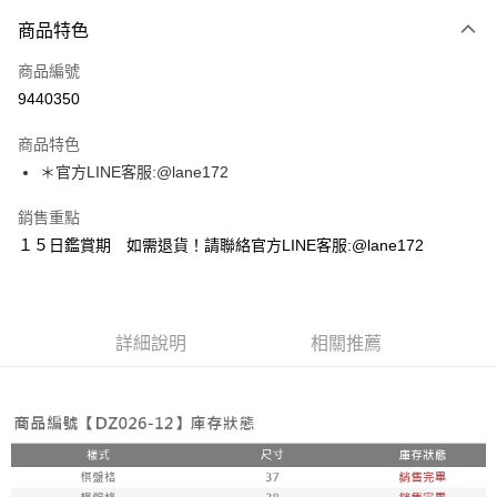
付款方式
商品特色
信用卡一次付款
商品編號
超商取貨付款
9440350
LINE Pay
商品特色
Apple Pay
＊官方LINE客服:@lane172
街口支付
銷售重點
１５日鑑賞期 如需退貨！請聯絡官方LINE客服:@lane172
悠遊付
ATM付款
詳細說明
相關推薦
運送方式
全家取貨付款
每筆NT$100，滿NT$1,800(含以上)免運費
付款後全家取貨
每筆NT$100，滿NT$1,800(含以上)免運費