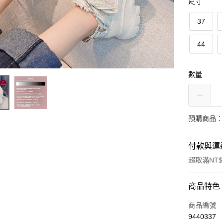
尺寸
37
44
數量
預購商品：
付款與運
超取滿NT$
付款方式
商品特色
信用卡一
商品編號
9440337