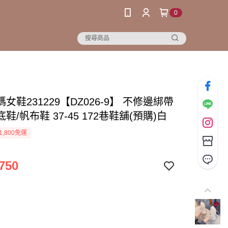
0
女鞋231229【DZ026-9】 不修邊綁帶
鞋/帆布鞋 37-45 172巷鞋舖(預購)白
1,800免運
750