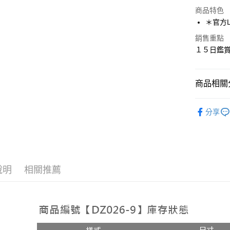
超商取貨
商品特色
LINE Pay
＊官方LI
Apple Pay
銷售重點
１５日鑑賞
街口支付
悠遊付
商品相關分
ATM付款
人氣商品
分享
♡Shoes-
運送方式
全家取貨
每筆NT$1
說明
相關推薦
付款後全
每筆NT$1
7-11取貨
每筆NT$1