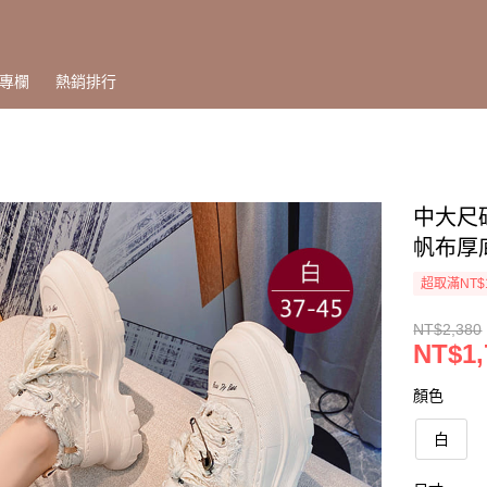
專欄
熱銷排行
中大尺碼
帆布厚底
超取滿NT$
NT$2,380
NT$1,
顏色
白