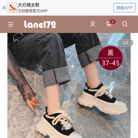
大尺碼女鞋
開啟APP
立刻使用官方APP
0
1
/
2