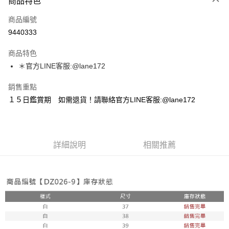
商品特色
信用卡一次付款
商品編號
超商取貨付款
9440333
LINE Pay
商品特色
Apple Pay
＊官方LINE客服:@lane172
街口支付
銷售重點
１５日鑑賞期 如需退貨！請聯絡官方LINE客服:@lane172
悠遊付
ATM付款
詳細說明
相關推薦
運送方式
全家取貨付款
每筆NT$100，滿NT$1,800(含以上)免運費
付款後全家取貨
每筆NT$100，滿NT$1,800(含以上)免運費
7-11取貨付款