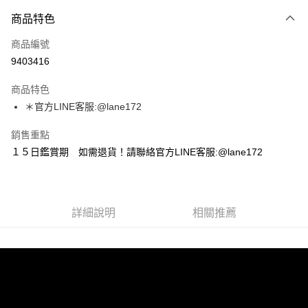
付款方式
商品特色
信用卡一次付款
商品編號
超商取貨付款
9403416
LINE Pay
商品特色
Apple Pay
＊官方LINE客服:@lane172
街口支付
銷售重點
１５日鑑賞期 如需退貨！請聯絡官方LINE客服:@lane172
悠遊付
ATM付款
詳細說明
相關推薦
運送方式
全家取貨付款
每筆NT$100，滿NT$1,800(含以上)免運費
付款後全家取貨
每筆NT$100，滿NT$1,800(含以上)免運費