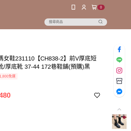
0
女鞋231110【CH838-2】前V厚底短
/厚底靴 37-44 172巷鞋舖(預購)黑
1,800免運
480