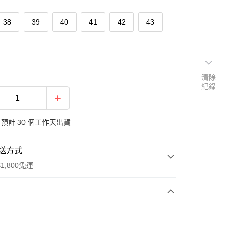
38
39
40
41
42
43
清除
紀錄
預計 30 個工作天出貨
送方式
1,800免運
次付款