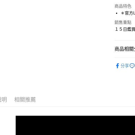
超商取貨
商品特色
LINE Pay
＊官方LI
Apple Pay
銷售重點
１５日鑑賞
街口支付
悠遊付
商品相關分
ATM付款
人氣商品
分享
♡Shoes-
運送方式
全家取貨
每筆NT$1
說明
相關推薦
付款後全
每筆NT$1
7-11取貨
每筆NT$1