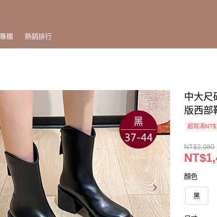
專欄
熱銷排行
中大尺碼
版西部靴
超取滿NT$
NT$2,080
NT$1,
顏色
黑