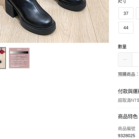
尺寸
37
44
數量
預購商品：
付款與運
超取滿NT$
付款方式
商品特色
信用卡一
商品編號
9328025