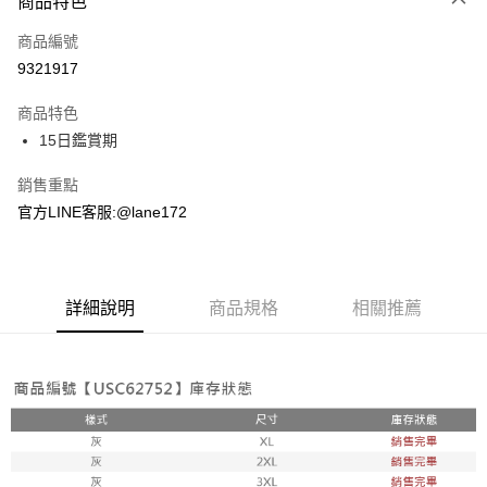
商品特色
信用卡一次付款
商品編號
超商取貨付款
9321917
LINE Pay
商品特色
Apple Pay
15日鑑賞期
街口支付
銷售重點
官方LINE客服:@lane172
悠遊付
ATM付款
詳細說明
商品規格
相關推薦
運送方式
全家取貨付款
每筆NT$100，滿NT$1,800(含以上)免運費
付款後全家取貨
每筆NT$100，滿NT$1,800(含以上)免運費
7-11取貨付款