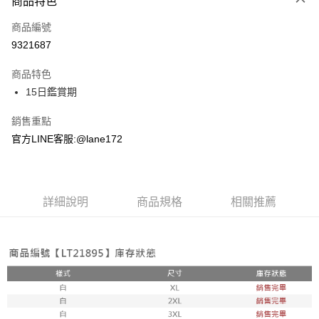
商品特色
信用卡一次付款
商品編號
超商取貨付款
9321687
LINE Pay
商品特色
Apple Pay
15日鑑賞期
街口支付
銷售重點
官方LINE客服:@lane172
悠遊付
ATM付款
詳細說明
商品規格
相關推薦
運送方式
全家取貨付款
每筆NT$100，滿NT$1,800(含以上)免運費
付款後全家取貨
每筆NT$100，滿NT$1,800(含以上)免運費
7-11取貨付款