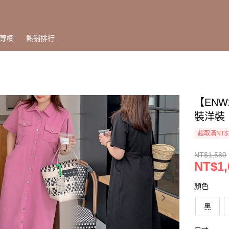
專欄
熱銷排行
【ENW
裝洋裝
超取滿NT$
NT$1,580
NT$1,
顏色
黑