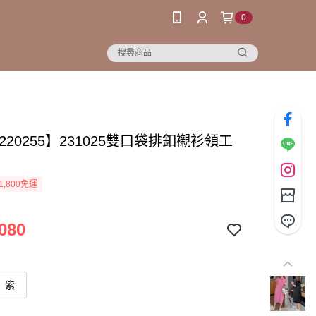
0
220255】231025雙口袋排釦襯衫領工
1,800免運
080
紫