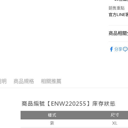
Apple Pay
銷售重點
官方LINE客
街口支付
悠遊付
商品相關分
ATM付款
人氣商品
分享
📣【現貨
運送方式
超殺特賣
全家取貨
每筆NT$1
說明
商品規格
相關推薦
付款後全
每筆NT$1
7-11取貨
每筆NT$1
付款後71