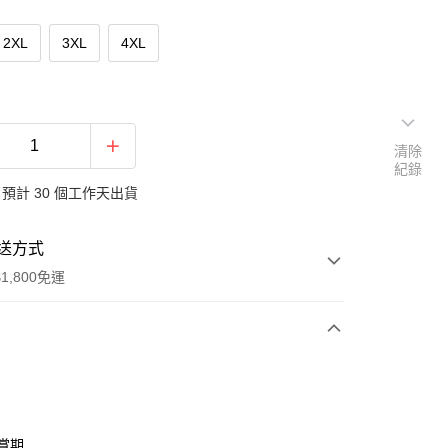
2XL
3XL
4XL
清除
紀錄
預計 30 個工作天出貨
送方式
1,800免運
次付款
付款
鑑賞期