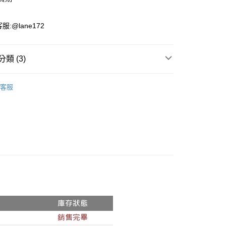
服:@lane172
類 (3)
推薦
客服
】買了就穿
📍 L-8XL 春夏-女裝
！現貨零碼專區！
付款
00，滿NT$1,800(含以上)免運費
家取貨
00，滿NT$1,800(含以上)免運費
付款
00，滿NT$1,800(含以上)免運費
1取貨