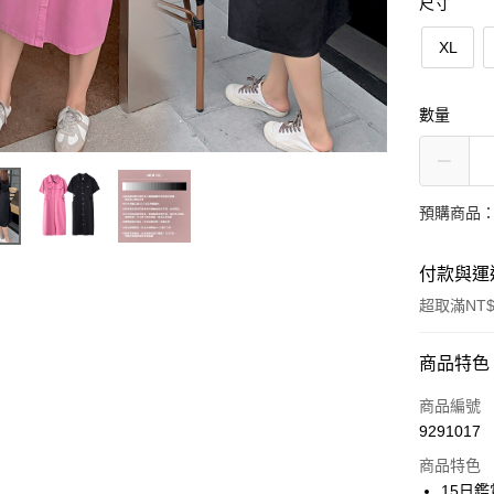
尺寸
XL
數量
預購商品：
付款與運
超取滿NT$
付款方式
商品特色
信用卡一
商品編號
9291017
超商取貨
商品特色
LINE Pay
15日