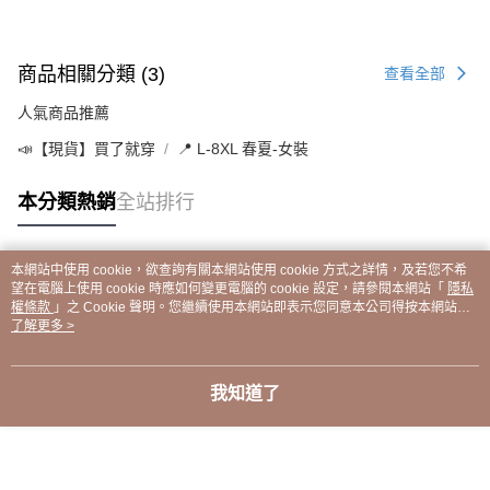
商品相關分類 (3)
查看全部
人氣商品推薦
📣【現貨】買了就穿
📍 L-8XL 春夏-女裝
本分類熱銷
全站排行
本網站中使用 cookie，欲查詢有關本網站使用 cookie 方式之詳情，及若您不希
熱門標籤
望在電腦上使用 cookie 時應如何變更電腦的 cookie 設定，請參閱本網站「
隱私
權條款
」之 Cookie 聲明。您繼續使用本網站即表示您同意本公司得按本網站使
用條款之 Cookie 聲明使用 cookie。
了解更多 >
我知道了