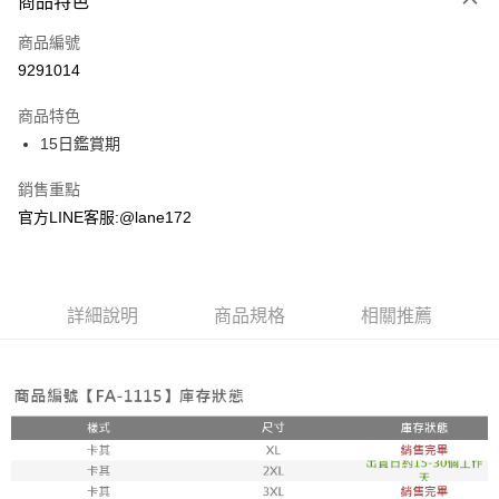
商品特色
信用卡一次付款
商品編號
超商取貨付款
9291014
LINE Pay
商品特色
Apple Pay
15日鑑賞期
街口支付
銷售重點
官方LINE客服:@lane172
悠遊付
ATM付款
詳細說明
商品規格
相關推薦
運送方式
全家取貨付款
每筆NT$100，滿NT$1,800(含以上)免運費
付款後全家取貨
每筆NT$100，滿NT$1,800(含以上)免運費
7-11取貨付款