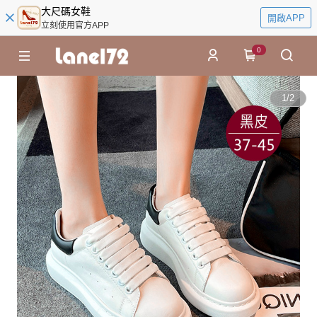
大尺碼女鞋
開啟APP
立刻使用官方APP
0
1
/
2