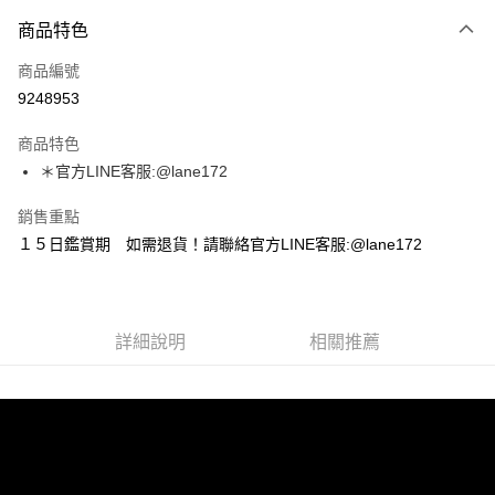
付款方式
商品特色
信用卡一次付款
商品編號
超商取貨付款
9248953
LINE Pay
商品特色
Apple Pay
＊官方LINE客服:@lane172
街口支付
銷售重點
１５日鑑賞期 如需退貨！請聯絡官方LINE客服:@lane172
悠遊付
ATM付款
詳細說明
相關推薦
運送方式
全家取貨付款
每筆NT$100，滿NT$1,800(含以上)免運費
付款後全家取貨
每筆NT$100，滿NT$1,800(含以上)免運費