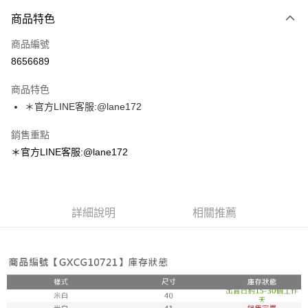
付款方式
商品特色
信用卡一次付款
商品編號
超商取貨付款
8656689
LINE Pay
商品特色
Apple Pay
＊官方LINE客服:@lane172
街口支付
銷售重點
＊官方LINE客服:@lane172
悠遊付
ATM付款
詳細說明
相關推薦
運送方式
全家取貨付款
每筆NT$100，滿NT$1,800(含以上)免運費
付款後全家取貨
每筆NT$100，滿NT$1,800(含以上)免運費