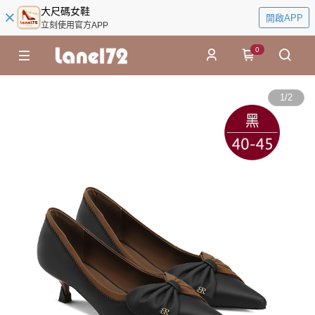
大尺碼女鞋
開啟APP
立刻使用官方APP
0
1
/
2