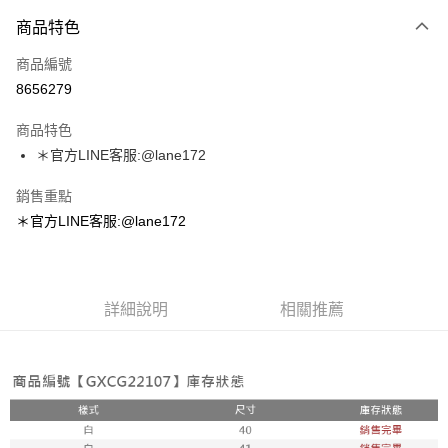
付款方式
商品特色
信用卡一次付款
商品編號
超商取貨付款
8656279
LINE Pay
商品特色
Apple Pay
＊官方LINE客服:@lane172
街口支付
銷售重點
＊官方LINE客服:@lane172
悠遊付
ATM付款
詳細說明
相關推薦
運送方式
全家取貨付款
每筆NT$100，滿NT$1,800(含以上)免運費
付款後全家取貨
每筆NT$100，滿NT$1,800(含以上)免運費