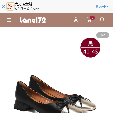
大尺碼女鞋
開啟APP
立刻使用官方APP
0
1
/
2