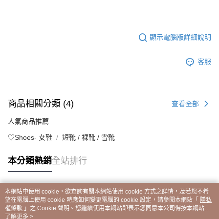
顯示電腦版詳細說明
客服
商品相關分類 (4)
查看全部
人氣商品推薦
♡Shoes- 女鞋
短靴 / 裸靴 / 雪靴
本分類熱銷
全站排行
本網站中使用 cookie，欲查詢有關本網站使用 cookie 方式之詳情，及若您不希
熱門標籤
望在電腦上使用 cookie 時應如何變更電腦的 cookie 設定，請參閱本網站「
隱私
權條款
」之 Cookie 聲明。您繼續使用本網站即表示您同意本公司得按本網站使
用條款之 Cookie 聲明使用 cookie。
了解更多 >