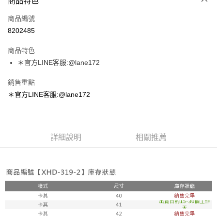
商品特色
信用卡一次付款
商品編號
超商取貨付款
8202485
LINE Pay
商品特色
Apple Pay
＊官方LINE客服:@lane172
街口支付
銷售重點
＊官方LINE客服:@lane172
悠遊付
ATM付款
詳細說明
相關推薦
運送方式
全家取貨付款
每筆NT$100，滿NT$1,800(含以上)免運費
付款後全家取貨
每筆NT$100，滿NT$1,800(含以上)免運費
7-11取貨付款