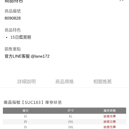
商品特色
信用卡一次付款
商品編號
超商取貨付款
8090828
LINE Pay
商品特色
Apple Pay
15日鑑賞期
街口支付
銷售重點
官方LINE客服:@lane172
悠遊付
ATM付款
詳細說明
商品規格
相關推薦
運送方式
全家取貨付款
每筆NT$100，滿NT$1,800(含以上)免運費
付款後全家取貨
每筆NT$100，滿NT$1,800(含以上)免運費
7-11取貨付款