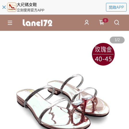
大尺碼女鞋
開啟APP
立刻使用官方APP
0
1
/
2