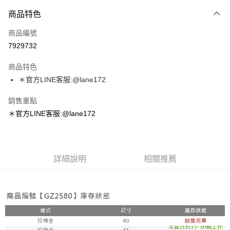
付款方式
商品特色
信用卡一次付款
商品編號
超商取貨付款
7929732
LINE Pay
商品特色
Apple Pay
＊官方LINE客服:@lane172
街口支付
銷售重點
＊官方LINE客服:@lane172
悠遊付
ATM付款
詳細說明
相關推薦
運送方式
全家取貨付款
每筆NT$100，滿NT$1,800(含以上)免運費
付款後全家取貨
每筆NT$100，滿NT$1,800(含以上)免運費