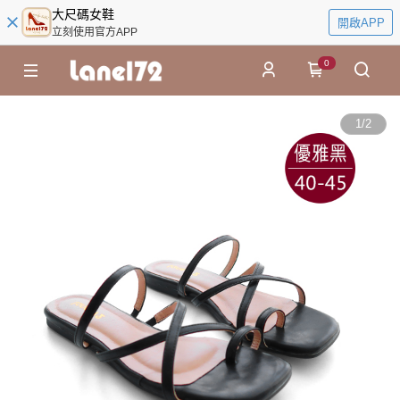
大尺碼女鞋
開啟APP
立刻使用官方APP
0
1
/
2