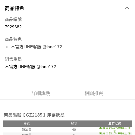
付款方式
商品特色
信用卡一次付款
商品編號
超商取貨付款
7929682
LINE Pay
商品特色
Apple Pay
＊官方LINE客服:@lane172
街口支付
銷售重點
＊官方LINE客服:@lane172
悠遊付
ATM付款
詳細說明
相關推薦
運送方式
全家取貨付款
每筆NT$100，滿NT$1,800(含以上)免運費
付款後全家取貨
每筆NT$100，滿NT$1,800(含以上)免運費