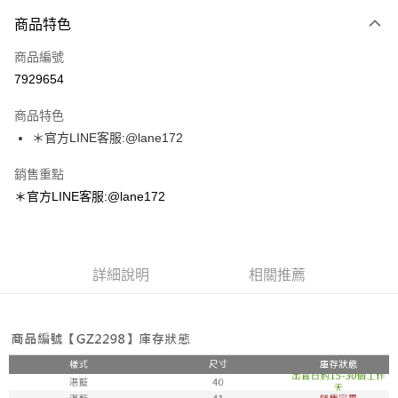
付款方式
商品特色
信用卡一次付款
商品編號
超商取貨付款
7929654
LINE Pay
商品特色
Apple Pay
＊官方LINE客服:@lane172
街口支付
銷售重點
＊官方LINE客服:@lane172
悠遊付
ATM付款
詳細說明
相關推薦
運送方式
全家取貨付款
每筆NT$100，滿NT$1,800(含以上)免運費
付款後全家取貨
每筆NT$100，滿NT$1,800(含以上)免運費