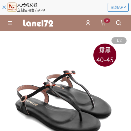
大尺碼女鞋
開啟APP
立刻使用官方APP
0
1
/
2