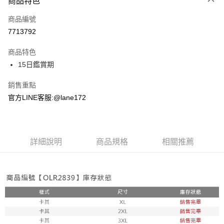
商品特色
信用卡一次付款
商品編號
超商取貨付款
7713792
LINE Pay
商品特色
Apple Pay
15日鑑賞期
街口支付
銷售重點
官方LINE客服:@lane172
悠遊付
ATM付款
詳細說明
商品規格
相關推薦
運送方式
全家取貨付款
每筆NT$100，滿NT$1,800(含以上)免運費
付款後全家取貨
每筆NT$100，滿NT$1,800(含以上)免運費
7-11取貨付款