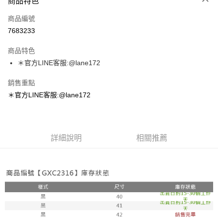
商品特色
信用卡一次付款
商品編號
超商取貨付款
7683233
LINE Pay
商品特色
Apple Pay
＊官方LINE客服:@lane172
街口支付
銷售重點
＊官方LINE客服:@lane172
悠遊付
ATM付款
詳細說明
相關推薦
運送方式
全家取貨付款
每筆NT$100，滿NT$1,800(含以上)免運費
付款後全家取貨
每筆NT$100，滿NT$1,800(含以上)免運費
7-11取貨付款