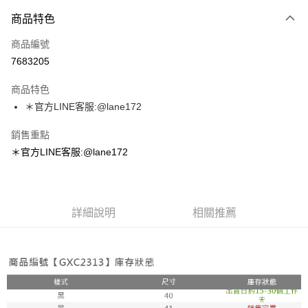
付款方式
商品特色
信用卡一次付款
商品編號
超商取貨付款
7683205
LINE Pay
商品特色
Apple Pay
＊官方LINE客服:@lane172
街口支付
銷售重點
＊官方LINE客服:@lane172
悠遊付
ATM付款
詳細說明
相關推薦
運送方式
全家取貨付款
每筆NT$100，滿NT$1,800(含以上)免運費
付款後全家取貨
每筆NT$100，滿NT$1,800(含以上)免運費