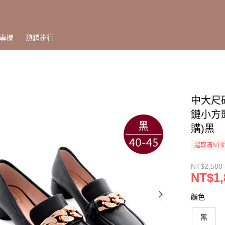
專欄
熱銷排行
中大尺碼
鏈小方頭
購)黑
超取滿NT$
NT$2,580
NT$1,
顏色
黑