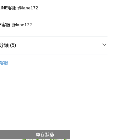
NE客服:@lane172
客服:@lane172
類 (5)
推薦
客服
 女鞋
婚禮鞋 / 高跟鞋
】買了就穿
📍 37-45碼 春夏-女鞋
付款
手工鞋系列！
👉真皮跟鞋
00，滿NT$1,800(含以上)免運費
！現貨零碼專區！
家取貨
00，滿NT$1,800(含以上)免運費
付款
00，滿NT$1,800(含以上)免運費