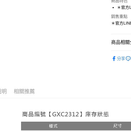
商品特色
LINE Pay
＊官方LI
Apple Pay
銷售重點
＊官方LINE
街口支付
悠遊付
商品相關分
ATM付款
人氣商品
分享
♡Shoes-
運送方式
📣【現貨
全家取貨
📣老師傅
每筆NT$1
說明
相關推薦
超殺特賣
付款後全
每筆NT$1
7-11取貨
每筆NT$1