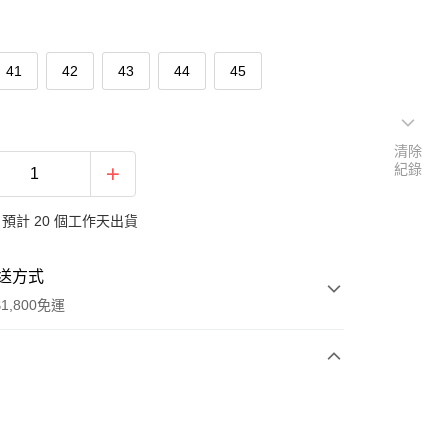
41
42
43
44
45
清除
紀錄
預計 20 個工作天出貨
送方式
1,800免運
次付款
付款