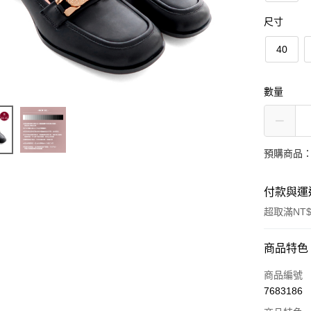
尺寸
40
數量
預購商品：
付款與運
超取滿NT$
付款方式
商品特色
信用卡一
商品編號
7683186
超商取貨