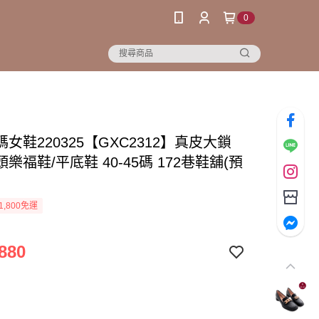
0
女鞋220325【GXC2312】真皮大鎖
樂福鞋/平底鞋 40-45碼 172巷鞋舖(預
1,800免運
880