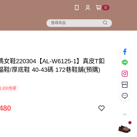
0
女鞋220304【AL-W6125-1】真皮T釦
鞋/厚底鞋 40-43碼 172巷鞋舖(預購)
1,800免運
480