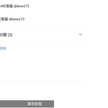
NE客服:@lane172
客服:@lane172
類 (3)
推薦
客服
 女鞋
牛津鞋 / 樂福鞋
】買了就穿
📍 37-45碼 春夏-女鞋
付款
00，滿NT$1,800(含以上)免運費
家取貨
00，滿NT$1,800(含以上)免運費
付款
00，滿NT$1,800(含以上)免運費