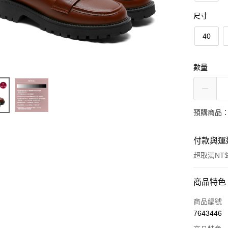
尺寸
40
數量
預購商品：
付款與運
超取滿NT$
付款方式
商品特色
信用卡一
商品編號
7643446
超商取貨