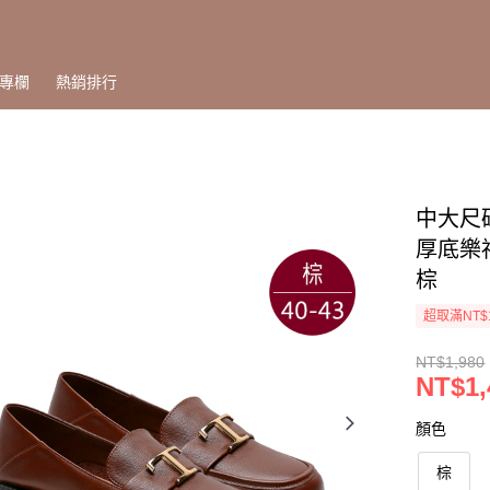
專欄
熱銷排行
中大尺碼
厚底樂福
棕
超取滿NT$
NT$1,980
NT$1,
顏色
棕