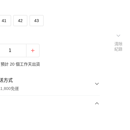
41
42
43
清除
紀錄
預計 20 個工作天出貨
送方式
1,800免運
次付款
付款