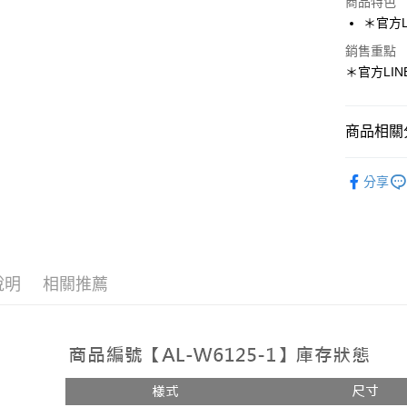
商品特色
LINE Pay
＊官方LI
Apple Pay
銷售重點
＊官方LINE
街口支付
悠遊付
商品相關分
ATM付款
人氣商品
分享
♡Shoes-
運送方式
📣【現貨
全家取貨
每筆NT$1
說明
相關推薦
付款後全
每筆NT$1
7-11取貨
每筆NT$1