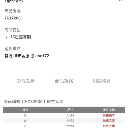
商品特色
信用卡一次付款
商品編號
超商取貨付款
7617206
LINE Pay
商品特色
Apple Pay
15日鑑賞期
街口支付
銷售重點
官方LINE客服:@lane172
悠遊付
ATM付款
詳細說明
商品規格
相關推薦
運送方式
全家取貨付款
每筆NT$100，滿NT$1,800(含以上)免運費
付款後全家取貨
每筆NT$100，滿NT$1,800(含以上)免運費
7-11取貨付款