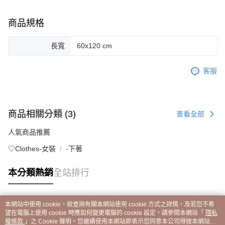
商品規格
長寬
60x120 cm
客服
商品相關分類 (3)
查看全部
人氣商品推薦
♡Clothes-女裝
-下著
本分類熱銷
全站排行
本網站中使用 cookie，欲查詢有關本網站使用 cookie 方式之詳情，及若您不希
熱門標籤
望在電腦上使用 cookie 時應如何變更電腦的 cookie 設定，請參閱本網站「
隱私
權條款
」之 Cookie 聲明。您繼續使用本網站即表示您同意本公司得按本網站使