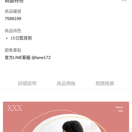
商品特色
信用卡一次付款
商品編號
超商取貨付款
7588199
LINE Pay
商品特色
Apple Pay
15日鑑賞期
街口支付
銷售重點
官方LINE客服:@lane172
悠遊付
ATM付款
詳細說明
商品規格
相關推薦
運送方式
全家取貨付款
每筆NT$100，滿NT$1,800(含以上)免運費
付款後全家取貨
每筆NT$100，滿NT$1,800(含以上)免運費
7-11取貨付款