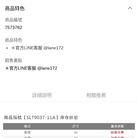
付款方式
商品特色
信用卡一次付款
商品編號
超商取貨付款
7573782
LINE Pay
商品特色
Apple Pay
＊官方LINE客服:@lane172
街口支付
銷售重點
＊官方LINE客服:@lane172
悠遊付
ATM付款
詳細說明
相關推薦
運送方式
全家取貨付款
每筆NT$100，滿NT$1,800(含以上)免運費
付款後全家取貨
每筆NT$100，滿NT$1,800(含以上)免運費