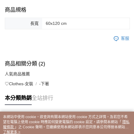
商品規格
長寬
60x120 cm
客服
商品相關分類 (2)
人氣商品推薦
♡Clothes-女裝
-下著
本分類熱銷
全站排行
本網站中使用 cookie，欲查詢有關本網站使用 cookie 方式之詳情，及若您不希
熱門標籤
望在電腦上使用 cookie 時應如何變更電腦的 cookie 設定，請參閱本網站「
隱私
權條款
」之 Cookie 聲明。您繼續使用本網站即表示您同意本公司得按本網站使
用條款之 Cookie 聲明使用 cookie。
了解更多 >