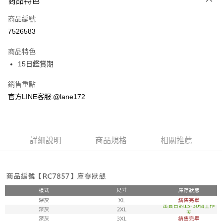
商品特色
信用卡一次付款
商品編號
超商取貨付款
7526583
LINE Pay
商品特色
Apple Pay
15日鑑賞期
街口支付
銷售重點
官方LINE客服:@lane172
悠遊付
ATM付款
詳細說明
商品規格
相關推薦
運送方式
全家取貨付款
每筆NT$100，滿NT$1,800(含以上)免運費
付款後全家取貨
每筆NT$100，滿NT$1,800(含以上)免運費
7-11取貨付款