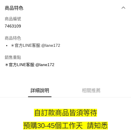
付款方式
商品特色
信用卡一次付款
商品編號
超商取貨付款
7463109
LINE Pay
商品特色
Apple Pay
＊官方LINE客服:@lane172
街口支付
銷售重點
＊官方LINE客服:@lane172
悠遊付
ATM付款
詳細說明
相關推薦
運送方式
全家取貨付款
每筆NT$100，滿NT$1,800(含以上)免運費
自訂款商品皆須等待
付款後全家取貨
預購30-45個工作天 請知悉
每筆NT$100，滿NT$1,800(含以上)免運費