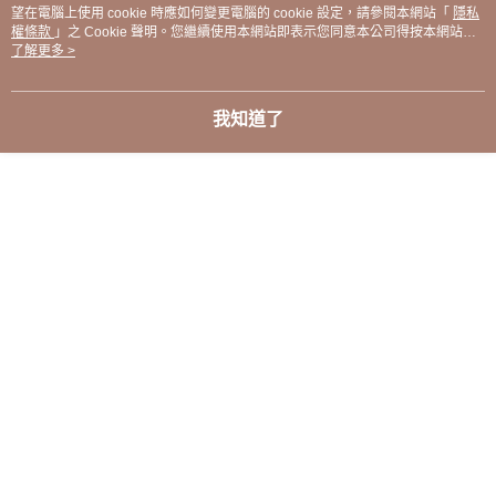
望在電腦上使用 cookie 時應如何變更電腦的 cookie 設定，請參閱本網站「
隱私
權條款
」之 Cookie 聲明。您繼續使用本網站即表示您同意本公司得按本網站使
顯示電腦版詳細說明
用條款之 Cookie 聲明使用 cookie。
了解更多 >
客服
我知道了
商品相關分類 (3)
查看全部
人氣商品推薦
♡Shoes- 女鞋
短靴 / 裸靴 / 雪靴
本分類熱銷
全站排行
熱門標籤