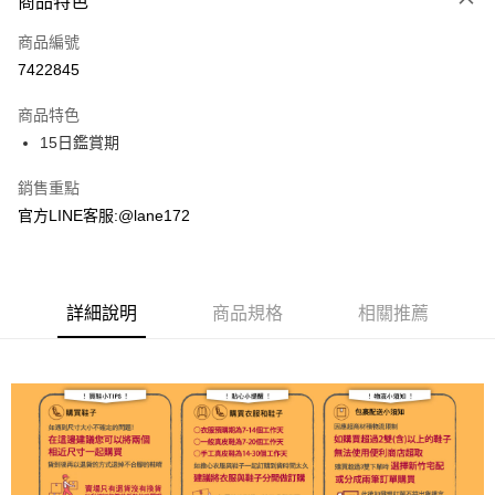
商品特色
信用卡一次付款
商品編號
超商取貨付款
7422845
LINE Pay
商品特色
Apple Pay
15日鑑賞期
街口支付
銷售重點
官方LINE客服:@lane172
悠遊付
ATM付款
詳細說明
商品規格
相關推薦
運送方式
全家取貨付款
每筆NT$100，滿NT$1,800(含以上)免運費
付款後全家取貨
每筆NT$100，滿NT$1,800(含以上)免運費
7-11取貨付款