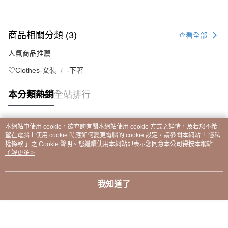
商品相關分類 (3)
查看全部
人氣商品推薦
♡Clothes-女裝
-下著
本分類熱銷
全站排行
本網站中使用 cookie，欲查詢有關本網站使用 cookie 方式之詳情，及若您不希
熱門標籤
望在電腦上使用 cookie 時應如何變更電腦的 cookie 設定，請參閱本網站「
隱私
權條款
」之 Cookie 聲明。您繼續使用本網站即表示您同意本公司得按本網站使
用條款之 Cookie 聲明使用 cookie。
了解更多 >
我知道了