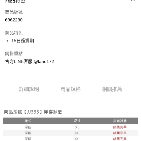
商品特色
信用卡一次付款
商品編號
超商取貨付款
6962290
LINE Pay
商品特色
Apple Pay
15日鑑賞期
街口支付
銷售重點
官方LINE客服:@lane172
悠遊付
ATM付款
詳細說明
商品規格
相關推薦
運送方式
全家取貨付款
每筆NT$100，滿NT$1,800(含以上)免運費
付款後全家取貨
每筆NT$100，滿NT$1,800(含以上)免運費
7-11取貨付款