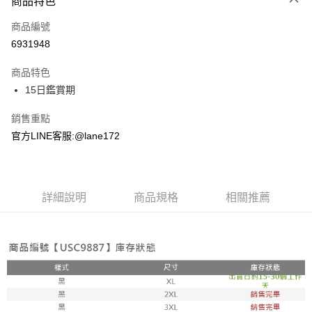
商品特色
信用卡一次付款
商品編號
超商取貨付款
6931948
LINE Pay
商品特色
Apple Pay
15日鑑賞期
街口支付
銷售重點
官方LINE客服:@lane172
悠遊付
ATM付款
詳細說明
商品規格
相關推薦
運送方式
全家取貨付款
每筆NT$100，滿NT$1,800(含以上)免運費
付款後全家取貨
每筆NT$100，滿NT$1,800(含以上)免運費
7-11取貨付款