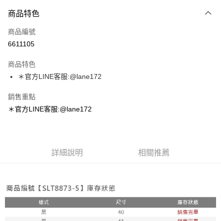
付款方式
商品特色
信用卡一次付款
商品編號
超商取貨付款
6611105
LINE Pay
商品特色
Apple Pay
＊官方LINE客服:@lane172
街口支付
銷售重點
＊官方LINE客服:@lane172
悠遊付
ATM付款
詳細說明
相關推薦
運送方式
全家取貨付款
每筆NT$100，滿NT$1,800(含以上)免運費
付款後全家取貨
每筆NT$100，滿NT$1,800(含以上)免運費