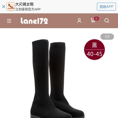
大尺碼女鞋
開啟APP
立刻使用官方APP
0
1
/
2