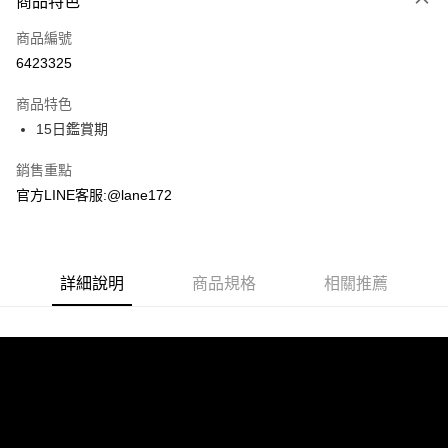
商品特色
信用卡一次付款
商品編號
超商取貨付款
6423325
LINE Pay
商品特色
Apple Pay
15日鑑賞期
街口支付
銷售重點
官方LINE客服:@lane172
悠遊付
ATM付款
詳細說明
商品規格
相關推薦
運送方式
全家取貨付款
每筆NT$100，滿NT$1,800(含以上)免運費
付款後全家取貨
每筆NT$100，滿NT$1,800(含以上)免運費
7-11取貨付款