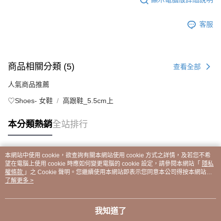
客服
商品相關分類 (5)
查看全部
人氣商品推薦
♡Shoes- 女鞋
高跟鞋_5.5cm上
本分類熱銷
全站排行
本網站中使用 cookie，欲查詢有關本網站使用 cookie 方式之詳情，及若您不希
熱門標籤
望在電腦上使用 cookie 時應如何變更電腦的 cookie 設定，請參閱本網站「
隱私
權條款
」之 Cookie 聲明。您繼續使用本網站即表示您同意本公司得按本網站使
用條款之 Cookie 聲明使用 cookie。
了解更多 >
我知道了