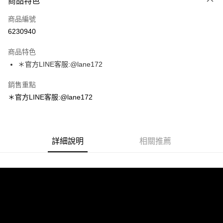
商品特色
信用卡一次付款
商品編號
超商取貨付款
6230940
LINE Pay
商品特色
Apple Pay
＊官方LINE客服:@lane172
街口支付
銷售重點
＊官方LINE客服:@lane172
悠遊付
ATM付款
詳細說明
相關推薦
運送方式
全家取貨付款
每筆NT$100，滿NT$1,800(含以上)免運費
付款後全家取貨
每筆NT$100，滿NT$1,800(含以上)免運費
7-11取貨付款