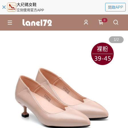
大尺碼女鞋
開啟APP
立刻使用官方APP
0
1
/
2