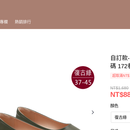
專欄
熱銷排行
自訂款-
碼 17
超取滿NT$
NT$1,680
NT$8
顏色
復古綠