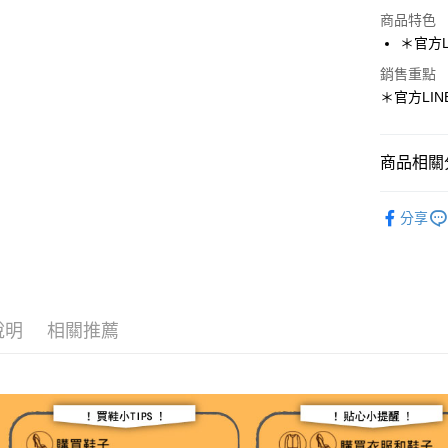
超商取貨
商品特色
LINE Pay
＊官方LI
Apple Pay
銷售重點
＊官方LINE
街口支付
悠遊付
商品相關分
ATM付款
人氣商品
分享
♡Shoes-
運送方式
📣【現貨
全家取貨
👉【37-
每筆NT$1
說明
相關推薦
超殺特賣
付款後全
每筆NT$1
7-11取貨
每筆NT$1