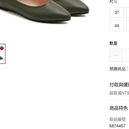
尺寸
37
44
數量
預購商品：
付款與運
超取滿NT$
付款方式
商品特色
信用卡一
商品編號
5874457