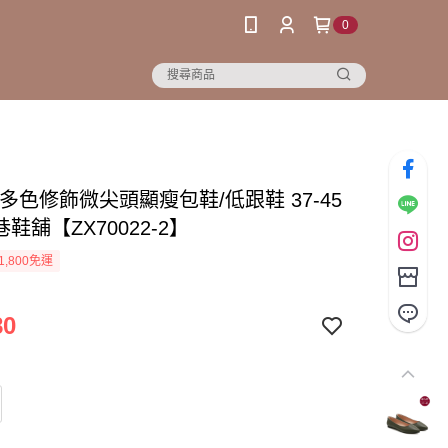
0
多色修飾微尖頭顯瘦包鞋/低跟鞋 37-45
2巷鞋舖【ZX70022-2】
1,800免運
80