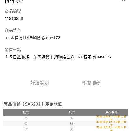
商品特色
信用卡一次付款
商品編號
超商取貨付款
11913988
LINE Pay
商品特色
Apple Pay
＊官方LINE客服:@lane172
街口支付
銷售重點
１５日鑑賞期 如需退貨！請聯絡官方LINE客服:@lane172
悠遊付
ATM付款
詳細說明
相關推薦
運送方式
全家取貨付款
每筆NT$100，滿NT$1,800(含以上)免運費
付款後全家取貨
每筆NT$100，滿NT$1,800(含以上)免運費
7-11取貨付款