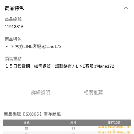
付款方式
商品特色
信用卡一次付款
商品編號
超商取貨付款
11913816
LINE Pay
商品特色
Apple Pay
＊官方LINE客服:@lane172
街口支付
銷售重點
１５日鑑賞期 如需退貨！請聯絡官方LINE客服:@lane172
悠遊付
ATM付款
詳細說明
相關推薦
運送方式
全家取貨付款
每筆NT$100，滿NT$1,800(含以上)免運費
付款後全家取貨
每筆NT$100，滿NT$1,800(含以上)免運費