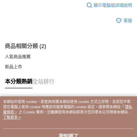
顯示電腦版詳細說明
客服
商品相關分類 (2)
人氣商品推薦
新品上市
本分類熱銷
全站排行
本網站中使用 cookie，欲查詢有關本網站使用 cookie 方式之詳情，及若您不希
熱門標籤
望在電腦上使用 cookie 時應如何變更電腦的 cookie 設定，請參閱本網站「
隱私
權條款
」之 Cookie 聲明。您繼續使用本網站即表示您同意本公司得按本網站使
用條款之 Cookie 聲明使用 cookie。
了解更多 >
我知道了