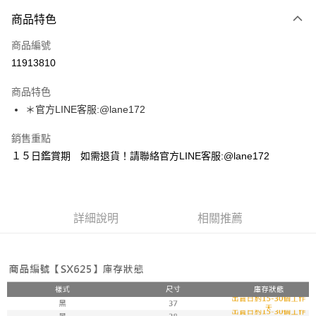
付款方式
商品特色
信用卡一次付款
商品編號
超商取貨付款
11913810
LINE Pay
商品特色
Apple Pay
＊官方LINE客服:@lane172
街口支付
銷售重點
１５日鑑賞期 如需退貨！請聯絡官方LINE客服:@lane172
悠遊付
ATM付款
詳細說明
相關推薦
運送方式
全家取貨付款
每筆NT$100，滿NT$1,800(含以上)免運費
付款後全家取貨
每筆NT$100，滿NT$1,800(含以上)免運費