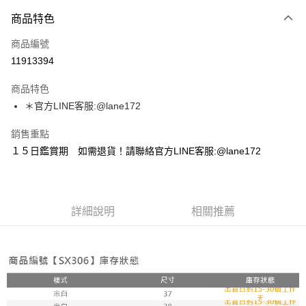
付款方式
商品特色
信用卡一次付款
商品編號
超商取貨付款
11913394
LINE Pay
商品特色
Apple Pay
＊官方LINE客服:@lane172
街口支付
銷售重點
１５日鑑賞期 如需退貨！請聯絡官方LINE客服:@lane172
悠遊付
ATM付款
詳細說明
相關推薦
運送方式
全家取貨付款
每筆NT$100，滿NT$1,800(含以上)免運費
付款後全家取貨
每筆NT$100，滿NT$1,800(含以上)免運費