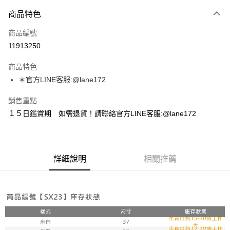
付款方式
商品特色
信用卡一次付款
商品編號
超商取貨付款
11913250
LINE Pay
商品特色
Apple Pay
＊官方LINE客服:@lane172
街口支付
銷售重點
１５日鑑賞期 如需退貨！請聯絡官方LINE客服:@lane172
悠遊付
ATM付款
詳細說明
相關推薦
運送方式
全家取貨付款
每筆NT$100，滿NT$1,800(含以上)免運費
付款後全家取貨
每筆NT$100，滿NT$1,800(含以上)免運費