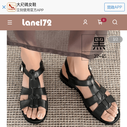
大尺碼女鞋
開啟APP
立刻使用官方APP
0
1
/
2