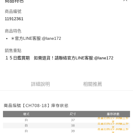
商品特色
信用卡一次付款
商品編號
超商取貨付款
11912361
LINE Pay
商品特色
Apple Pay
＊官方LINE客服:@lane172
街口支付
銷售重點
１５日鑑賞期 如需退貨！請聯絡官方LINE客服:@lane172
悠遊付
ATM付款
詳細說明
相關推薦
運送方式
全家取貨付款
每筆NT$100，滿NT$1,800(含以上)免運費
付款後全家取貨
每筆NT$100，滿NT$1,800(含以上)免運費
7-11取貨付款