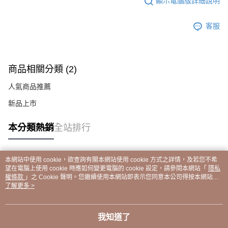
顯示電腦版詳細說明
客服
商品相關分類 (2)
人氣商品推薦
新品上市
本分類熱銷
全站排行
本網站中使用 cookie，欲查詢有關本網站使用 cookie 方式之詳情，及若您不希
熱門標籤
望在電腦上使用 cookie 時應如何變更電腦的 cookie 設定，請參閱本網站「
隱私
權條款
」之 Cookie 聲明。您繼續使用本網站即表示您同意本公司得按本網站使
用條款之 Cookie 聲明使用 cookie。
了解更多 >
我知道了