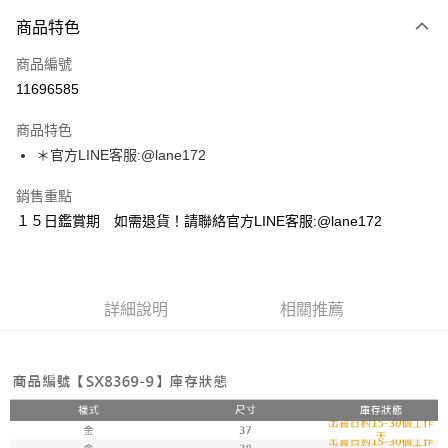
付款方式
商品特色
信用卡一次付款
商品編號
超商取貨付款
11696585
LINE Pay
商品特色
Apple Pay
＊官方LINE客服:@lane172
街口支付
銷售重點
１５日鑑賞期 如需退貨！請聯絡官方LINE客服:@lane172
悠遊付
ATM付款
詳細說明
相關推薦
運送方式
全家取貨付款
每筆NT$100，滿NT$1,800(含以上)免運費
付款後全家取貨
每筆NT$100，滿NT$1,800(含以上)免運費