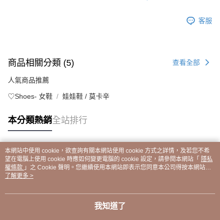
客服
商品相關分類 (5)
查看全部
人氣商品推薦
♡Shoes- 女鞋
娃娃鞋 / 莫卡辛
本分類熱銷
全站排行
本網站中使用 cookie，欲查詢有關本網站使用 cookie 方式之詳情，及若您不希
熱門標籤
望在電腦上使用 cookie 時應如何變更電腦的 cookie 設定，請參閱本網站「
隱私
權條款
」之 Cookie 聲明。您繼續使用本網站即表示您同意本公司得按本網站使
用條款之 Cookie 聲明使用 cookie。
了解更多 >
我知道了